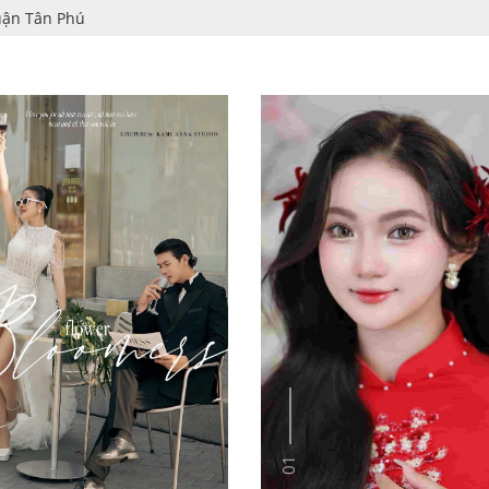
uận Tân Phú
01