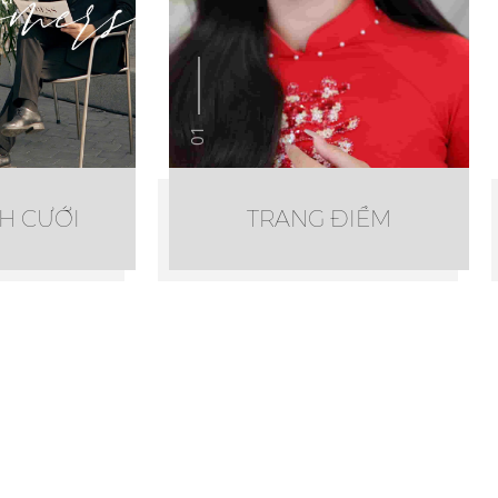
01
H CƯỚI
TRANG ĐIỂM