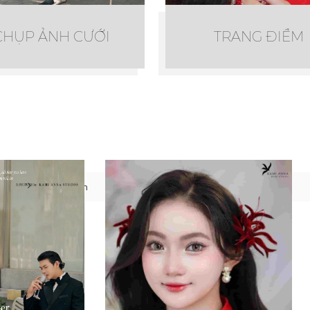
CHỤP ẢNH CƯỚI
TRANG ĐIỂM
ưới
Hồ & Duyên