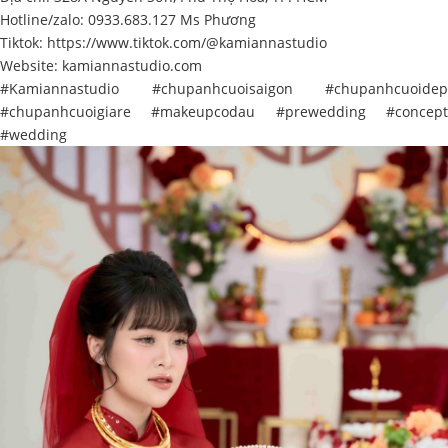
Hotline/zalo: 0933.683.127 Ms Phương
Tiktok:
https://www.tiktok.com/@kamiannastudio
Website:
kamiannastudio.com
#Kamiannastudio
#chupanhcuoisaigon
#chupanhcuoidep
#chupanhcuoigiare
#makeupcodau
#prewedding
#concep
#wedding