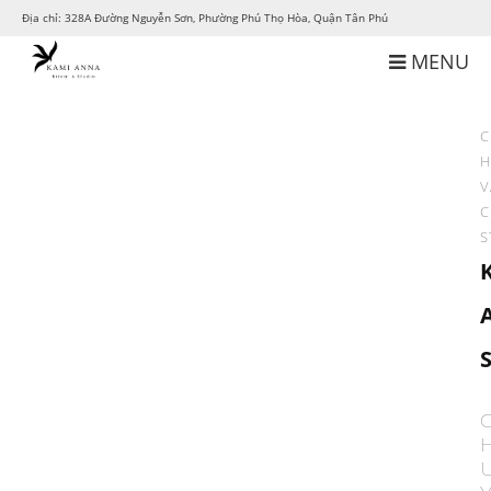
Địa chỉ: 328A Đường Nguyễn Sơn, Phường Phú Thọ Hòa, Quận Tân Phú
MENU
C
H
V
C
S