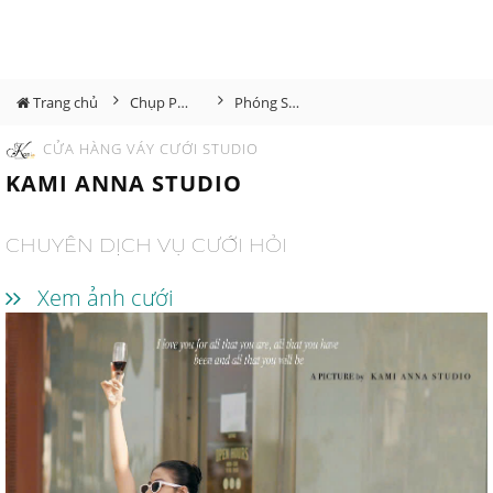
Trang chủ
Chụp Phóng Sự Cưới
Phóng Sự Cưới
CỬA HÀNG VÁY CƯỚI STUDIO
KAMI ANNA STUDIO
CHUYÊN DỊCH VỤ CƯỚI HỎI
Xem ảnh cưới