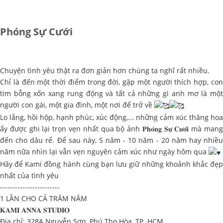
Phóng Sự Cưới
Chuyện tình yêu thật ra đơn giản hơn chúng ta nghĩ rất nhiều.
Chỉ là đến một thời điểm trong đời, gặp một người thích hợp, con
tim bỗng xốn xang rung động và tất cả những gì anh mơ là một
người con gái, một gia đình, một nơi để trở về
Lo lắng, hồi hộp, hạnh phúc, xúc động,... những cảm xúc thăng hoa
ấy được ghi lại trọn vẹn nhất qua bộ ảnh 𝐏𝐡𝐨́𝐧𝐠 𝐒𝐮̛̣ 𝐂𝐮̛𝐨̛́𝐢 mà mang
đến cho dâu rể. Để sau này, 5 năm - 10 năm - 20 năm hay nhiều
năm nữa nhìn lại vẫn vẹn nguyên cảm xúc như ngày hôm qua
Hãy để Kami đồng hành cùng bạn lưu giữ những khoảnh khắc đẹp
nhất của tình yêu
------------------------
1 LẦN CHO CẢ TRĂM NĂM
𝐊𝐀𝐌𝐈 𝐀𝐍𝐍𝐀 𝐒𝐓𝐔𝐃𝐈𝐎
Địa chỉ: 328A Nguyễn Sơn, Phú Thọ Hòa, TP. HCM