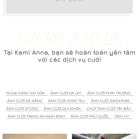
KAMI ANNA
Tại Kami Anna, bạn sẽ hoàn toàn yên tâm
với các dịch vụ cưới
NGOẠI CẢNH SÀI GÒN
ẢNH CƯỚI ĐÀ LẠT
ẢNH CƯỚI PHIM TRƯỜNG
ẢNH CƯỚI ĐÀ NẴNG
ẢNH CƯỚI VŨNG TÀU
ẢNH CƯỚI SINGAPORE
ẢNH CƯỚI STUDIO
ẢNH CƯỚI QUI NHƠN
CHỤP ẢNH CƯỚI TÂY BẮC
ẢNH CƯỚI TRÀNG AN NINH BÌNH
ẢNH CƯỚI PHÚ QUỐC
VĨNH HY