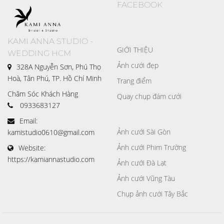
FACEBOOK
KAMI ANNA STUDIO -
GIỚI THIỆU
WEDDING HCM
Ảnh cưới đẹp
328A Nguyễn Sơn, Phú Thọ
Hoà, Tân Phú, TP. Hồ Chí Minh
Trang điểm
Chăm Sóc Khách Hàng
Quay chụp đám cưới
0933683127
Email:
Ảnh cưới Sài Gòn
kamistudio0610@gmail.com
Ảnh cưới Phim Trường
Website:
https://kamiannastudio.com
Ảnh cưới Đà Lạt
Ảnh cưới Vũng Tàu
Chụp ảnh cưới Tây Bắc