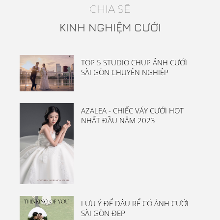
Phú Quốc
CHIA SẼ
KINH NGHIỆM CƯỚI
TOP 5 STUDIO CHỤP ẢNH CƯỚI
SÀI GÒN CHUYÊN NGHIỆP
Vĩnh Hy: Nam & Thủy
Phim Trường Dream
Anhr Cưới Hà Giang
Studio Độc Quyền
Nhân & Thanh
Toàn & Tuyền
ĐL: Trí Thảo
Concept Áo Dài Tại Studio
Phim Trường Dream
Nhà thờ Song Vĩnh
ĐL : Khanh Yến
Hưng&Quân
AZALEA - CHIẾC VÁY CƯỚI HOT
NHẤT ĐẦU NĂM 2023
LƯU Ý ĐỂ DÂU RỂ CÓ ẢNH CƯỚI
SÀI GÒN ĐẸP