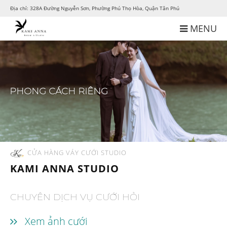
Địa chỉ: 328A Đường Nguyễn Sơn, Phường Phú Thọ Hòa, Quận Tân Phú
MENU
ẢNH CƯỚI ĐẸP
CHỤP ẢNH CƯỚI ĐẸP
PHONG CÁCH RIÊNG
ẢNH CƯỚI ĐỘC ĐÁO
CỬA HÀNG VÁY CƯỚI STUDIO
KAMI ANNA STUDIO
CHUYÊN DỊCH VỤ CƯỚI HỎI
Xem ảnh cưới