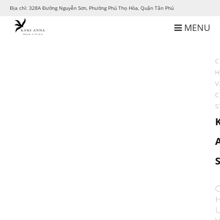
Địa chỉ: 328A Đường Nguyễn Sơn, Phường Phú Thọ Hòa, Quận Tân Phú
MENU
C
H
V
C
S