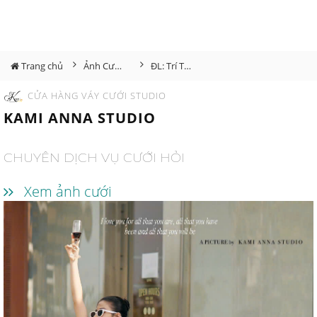
Trang chủ
Ảnh Cưới Đà Lạt
ĐL: Trí Thảo
CỬA HÀNG VÁY CƯỚI STUDIO
KAMI ANNA STUDIO
CHUYÊN DỊCH VỤ CƯỚI HỎI
Xem ảnh cưới