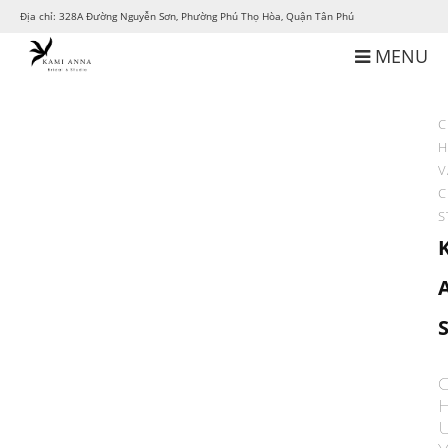
Địa chỉ: 328A Đường Nguyễn Sơn, Phường Phú Thọ Hòa, Quận Tân Phú
MENU
C
H
V
C
S