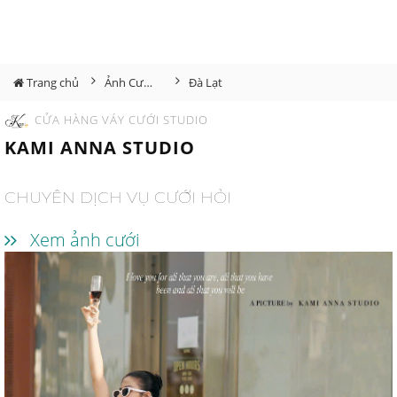
Trang chủ
Ảnh Cưới Đà Lạt
Đà Lạt
CỬA HÀNG VÁY CƯỚI STUDIO
KAMI ANNA STUDIO
CHUYÊN DỊCH VỤ CƯỚI HỎI
Xem ảnh cưới