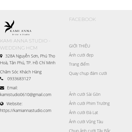
FACEBOOK
KAMI ANNA STUDIO -
GIỚI THIỆU
WEDDING HCM
Ảnh cưới đẹp
328A Nguyễn Sơn, Phú Thọ
Hoà, Tân Phú, TP. Hồ Chí Minh
Trang điểm
Chăm Sóc Khách Hàng
Quay chụp đám cưới
0933683127
Email:
Ảnh cưới Sài Gòn
kamistudio0610@gmail.com
Ảnh cưới Phim Trường
Website:
https://kamiannastudio.com
Ảnh cưới Đà Lạt
Ảnh cưới Vũng Tàu
Chụp ảnh cưới Tây Bắc