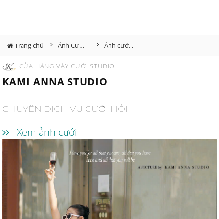
Trang chủ
Ảnh Cưới Đà Lạt
Ảnh cưới Đà Lạt tháng 10
CỬA HÀNG VÁY CƯỚI STUDIO
KAMI ANNA STUDIO
CHUYÊN DỊCH VỤ CƯỚI HỎI
Xem ảnh cưới