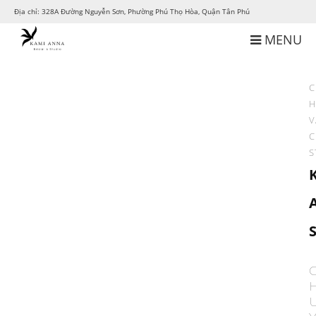
Địa chỉ: 328A Đường Nguyễn Sơn, Phường Phú Thọ Hòa, Quận Tân Phú
MENU
C
H
V
C
S