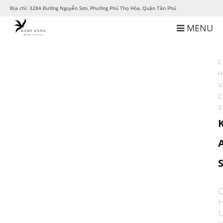
Địa chỉ: 328A Đường Nguyễn Sơn, Phường Phú Thọ Hòa, Quận Tân Phú
MENU
C
H
V
C
S