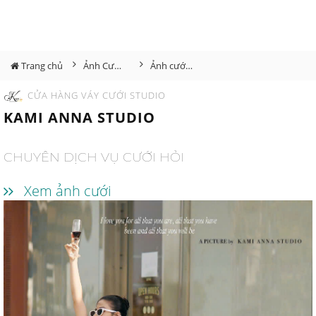
Trang chủ
Ảnh Cưới Đà Lạt
Ảnh cưới Đà Lạt - cặp đôi Thăng Phụng
CỬA HÀNG VÁY CƯỚI STUDIO
KAMI ANNA STUDIO
CHUYÊN DỊCH VỤ CƯỚI HỎI
Xem ảnh cưới