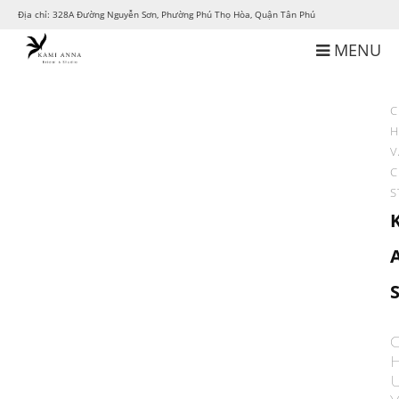
Địa chỉ: 328A Đường Nguyễn Sơn, Phường Phú Thọ Hòa, Quận Tân Phú
MENU
C
H
V
C
S