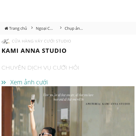
Trang chủ
Ngoại Cảnh Sài Gòn
Chụp ảnh ngoại cảnh Sài Gòn
CỬA HÀNG VÁY CƯỚI STUDIO
KAMI ANNA STUDIO
CHUYÊN DỊCH VỤ CƯỚI HỎI
Xem ảnh cưới