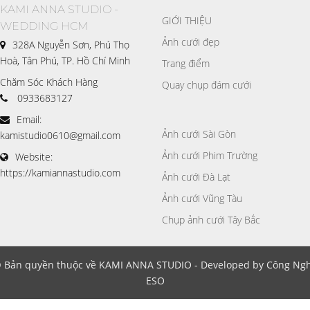
KAMI ANNA STUDIO -
GIỚI THIỆU
WEDDING HCM
Ảnh cưới đẹp
328A Nguyễn Sơn, Phú Thọ
Hoà, Tân Phú, TP. Hồ Chí Minh
Trang điểm
Chăm Sóc Khách Hàng
Quay chụp đám cưới
0933683127
Email:
Ảnh cưới Sài Gòn
kamistudio0610@gmail.com
Ảnh cưới Phim Trường
Website:
https://kamiannastudio.com
Ảnh cưới Đà Lạt
Ảnh cưới Vũng Tàu
Chụp ảnh cưới Tây Bắc
 Bản quyền thuộc về KAMI ANNA STUDIO - Developed by Công Ng
ESO