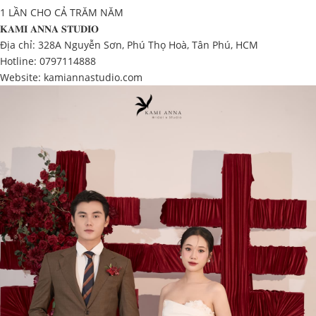
1 LẦN CHO CẢ TRĂM NĂM
𝐊𝐀𝐌𝐈 𝐀𝐍𝐍𝐀 𝐒𝐓𝐔𝐃𝐈𝐎
Địa chỉ: 328A Nguyễn Sơn, Phú Thọ Hoà, Tân Phú, HCM
Hotline: 0797114888
Website:
kamiannastudio.com