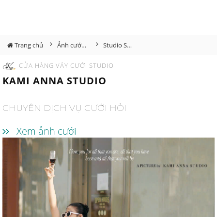
Trang chủ
Ảnh cưới Studio
Studio Song Hỷ
CỬA HÀNG VÁY CƯỚI STUDIO
KAMI ANNA STUDIO
CHUYÊN DỊCH VỤ CƯỚI HỎI
Xem ảnh cưới