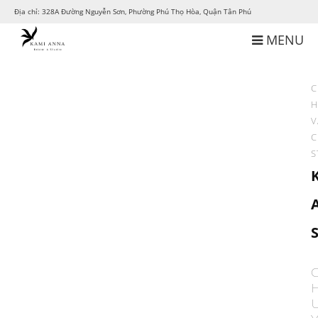
Địa chỉ: 328A Đường Nguyễn Sơn, Phường Phú Thọ Hòa, Quận Tân Phú
MENU
C
H
V
C
S