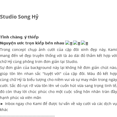
Studio Song Hỷ
𝗧𝗶̀𝗻𝗵 𝗰𝗵𝗮̀𝗻𝗴, 𝘆́ 𝘁𝗵𝗶𝗲̂́𝗽
𝗡𝗴𝘂𝘆𝗲̣̂𝗻 𝘂̛𝗼̛́𝗰 𝘁𝗿𝗼̣𝗻 𝗸𝗶𝗲̂́𝗽 𝗯𝗲̂𝗻 𝗻𝗵𝗮𝘂
Trong concept chụp ảnh cưới của cặp đôi xinh đẹp này, Kami
mang đến vẻ đẹp truyền thống với tà áo dài đỏ thắm kết hợp với
chữ Hỷ cùng phông trơn đơn giản tại Studio.
Sự đơn giản của background này lại không hề đơn giản chút nào,
giúp tôn lên nhan sắc "tuyệt vời" của cặp đôi. Màu đỏ kết hợp
cùng chữ Hỷ là biểu tượng cho niềm vui và sự may mắn trong ngày
cưới. Sắc đỏ rực rỡ vừa tôn lên vẻ cuốn hút vừa sang trọng tinh tế,
đó còn thay lời chúc phúc cho một cuộc sống hôn nhân tràn đầy
hạnh phúc và viên mãn
► Inbox ngay cho Kami để được tư vấn về váy cưới và các dịch vụ
khác
------------------------------------------